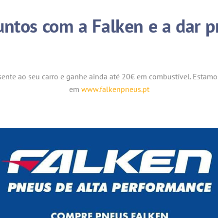
untos com a Falken e a dar p
sente ao seu carro e ganhe ainda até 20€ em combustível. Estamo
em
www.falkenpneus.pt