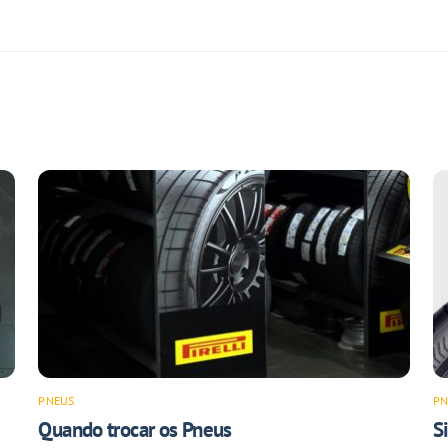
PNEUS
PN
Quando trocar os Pneus
S